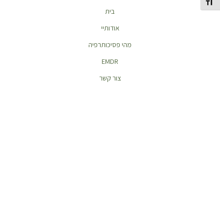
תג גודל גופן
בית
אודותיי
מהי פסיכותרפיה
EMDR
צור קשר