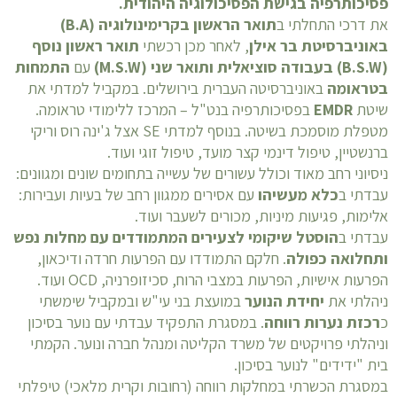
פסיכותרפיה בגישת הפסיכולוגיה היהודית.
את דרכי התחלתי ב
תואר הראשון בקרימינולוגיה (B.A)
באוניברסיטת בר אילן
, לאחר מכן רכשתי
תואר ראשון נוסף
(B.S.W) בעבודה סוציאלית ותואר שני (M.S.W)
עם
התמחות
בטראומה
באוניברסיטה העברית בירושלים. במקביל למדתי את
שיטת
EMDR
בפסיכותרפיה בנט"ל – המרכז ללימודי טראומה.
מטפלת מוסמכת בשיטה. בנוסף למדתי SE אצל ג'ינה רוס וריקי
ברנשטיין, טיפול דינמי קצר מועד, טיפול זוגי ועוד.
ניסיוני רחב מאוד וכולל עשורים של עשייה בתחומים שונים ומגוונים:
עבדתי ב
כלא מעשיהו
עם אסירים ממגוון רחב של בעיות ועבירות:
אלימות, פגיעות מיניות, מכורים לשעבר ועוד.
עבדתי ב
הוסטל שיקומי לצעירים המתמודדים עם מחלות נפש
ותחלואה כפולה
. חלקם התמודדו עם הפרעות חרדה ודיכאון,
הפרעות אישיות, הפרעות במצבי הרוח, סכיזופרניה, OCD ועוד.
ניהלתי את
יחידת הנוער
במועצת בני עי"ש ובמקביל שימשתי
כ
רכזת נערות רווחה
. במסגרת התפקיד עבדתי עם נוער בסיכון
וניהלתי פרויקטים של משרד הקליטה ומנהל חברה ונוער. הקמתי
בית "ידידים" לנוער בסיכון.
במסגרת הכשרתי במחלקות רווחה (רחובות וקרית מלאכי) טיפלתי