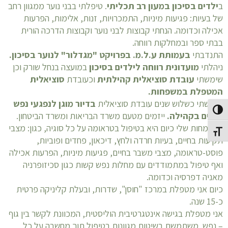
ב
ילדים בסיכון במעון רב תכליתי
. טיפלתי בבני נוער ממגוון רחב
של בעיות: פגיעות מיניות, התמכרויות, זנות, אלימות, הפרעות
אכילה וכדומה. הנחתי קבוצות לבני נוער וקבוצות הדרכה הורית
בבתי ספר ובמחלקות רווחה.
התנדבתי
בעמותת ע.ל.מ. בפרויקט "מגדלור" לנוער בסיכון.
ניהלתי
מועדונית רווחה לילדים בסיכון
במועצה בנחל שורק וכן
שימשתי
עובדת סוציאלית קהילתית
וכעובדת
סוציאלית
המטפלת במשפחות.
שימשתי כשלוש שנים עובדת סוציאלית
בדיור מוגן לנפגעי נפש
פעל/כבה ניגודיות גבוהה
החיים בקהילה.
ייזמים מטעם משרד הבריאות ומשרד הביטחון.
ההתמחות שלי כיום היא בטיפול בטראומה על כל סוגיה, כגון: מצבי
תג גודל גופן
תקיעות בחיים, בעיות חרדה ולחץ, דיכאון, פחדים ופוביות,
פוסט-טראומה, מצבי משבר בחיים, פגיעות מיניות, הפרעות אכילה
ואף טיפול במתמודדים עם מחלות נפש קשות כגון סכיזופרניה
מאניה דפרסיה וכדומה.
כיום אני מטפלת במרכז "חוסן", שדרות, ובעלת קליניקה פרטית
כ-15 שנה.
אני מטפלת בגישה אינטגרטיבית הוליסטית, המכוונת לקשר בין גוף
– נפש. משתמשת בשיטות מגוונות בטיפול תוך מחשבה על כל